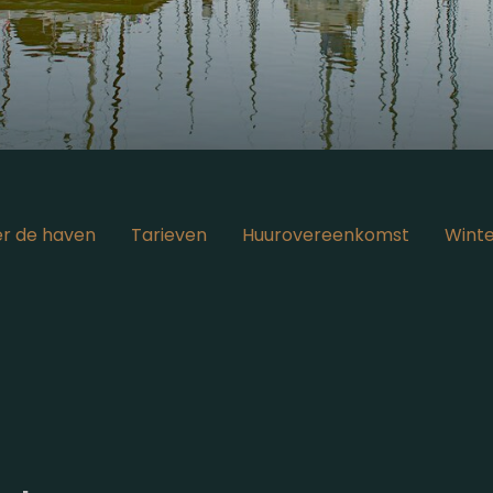
r de haven
Tarieven
Huurovereenkomst
Winte