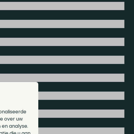
onaliseerde
ie over uw
 en analyse.
ie die u aan