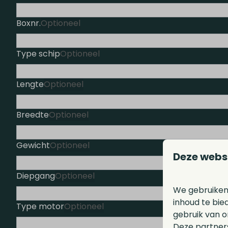
Boxnr.
Optioneel
Type schip
Optioneel
Lengte
Optioneel
Breedte
Optioneel
Gewicht
Optioneel
Deze webs
Diepgang
Optioneel
We gebruiken
inhoud te bie
Type motor
Optioneel
gebruik van o
Deze partner