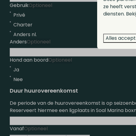
Gebruik
Optioneel
ze heeft vers
diensten. Bek
Privé
Charter
Anders nl.
Alles accep
Anders
Optioneel
Hond aan boord
Optioneel
Ja
Nee
Duur huurovereenkomst
De periode van de huurovereenkomst is op seizoenbas
Reserveert hiermee een ligplaats in Soal Marina boxn
Vanaf
Optioneel