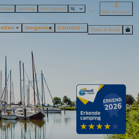
Parken
Verkoop
Plattegrond
NL
Mijn Account
teiten
Omgeving
Contact
Zoek & Boek