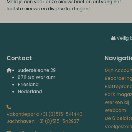
Meld je aan voor onze nieuwsbrief en ontvang het
laatste nieuws en diverse kortingen!
Veilig 
Contact
Navigati
Suderséleane 29
Mijn Accoun
8711 GX Workum
Beoordelin
Friesland
Plattegron
Nederland
Park magaz
Werken bij
Webcam
Vakantiepark: +31 (0)515-541443
De 6 beloft
Jachthaven: +31 (0)515-542937
Veelgestel