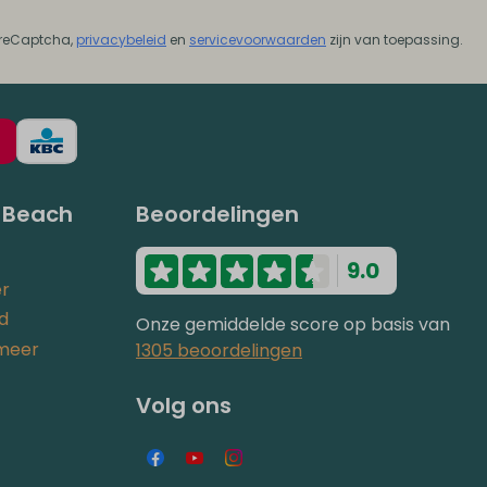
 reCaptcha,
privacybeleid
en
servicevoorwaarden
zijn van toepassing.
 Beach
Beoordelingen
9.0
er
nd
Onze gemiddelde score op basis van
lmeer
1305 beoordelingen
Volg ons