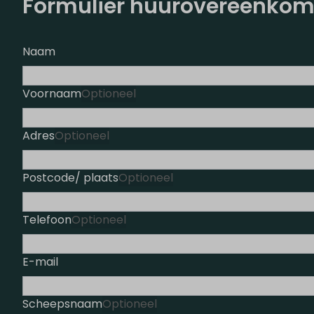
Formulier huurovereenkom
Naam
Voornaam
Optioneel
Adres
Optioneel
Postcode/ plaats
Optioneel
Telefoon
Optioneel
E-mail
Scheepsnaam
Optioneel