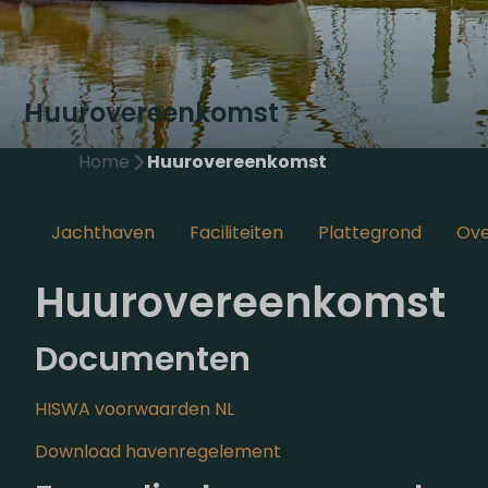
Huurovereenkomst
Home
Huurovereenkomst
Jachthaven
Faciliteiten
Plattegrond
Ove
Huurovereenkomst
Documenten
HISWA voorwaarden NL
Download havenregelement