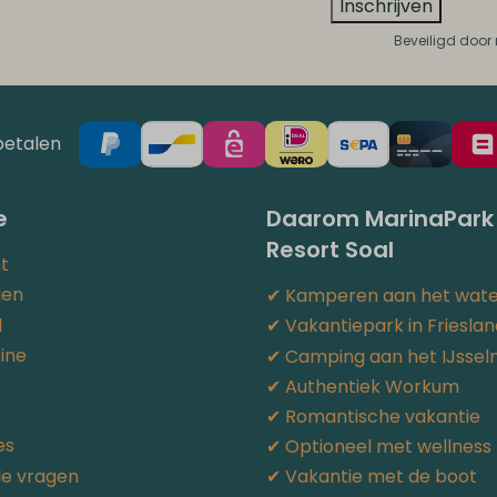
Inschrijven
Beveiligd door
betalen
e
Daarom MarinaPark
Resort Soal
t
gen
✔︎ Kamperen aan het wat
d
✔︎ Vakantiepark in Friesla
ine
✔︎ Camping aan het IJsse
✔︎ Authentiek Workum
✔︎ Romantische vakantie
es
✔︎ Optioneel met wellness
de vragen
✔︎ Vakantie met de boot