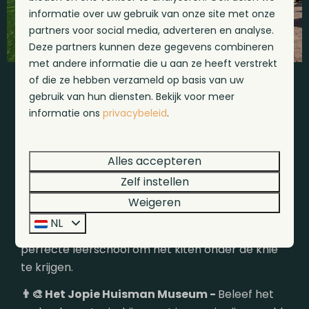
informatie over uw gebruik van onze site met onze
partners voor social media, adverteren en analyse.
Deze partners kunnen deze gegevens combineren
met andere informatie die u aan ze heeft verstrekt
of die ze hebben verzameld op basis van uw
gebruik van hun diensten. Bekijk voor meer
Zeëen van activiteiten
informatie ons
privacybeleid
.
vanaf ons vakantiepark in Workum
Alles accepteren
🏄
Kitesurfen -
De kleurrijke kites maken een
Zelf instellen
feestje van de luchten boven het
Weigeren
IJsselmeer. Hier waait de wind altijd gunstig en
NL
zorgt het ondiepe water voor de
perfecte leerschool om het kiten onder de knie
te krijgen.
👨‍🎨 Het Jopie Huisman Museum -
Beleef het