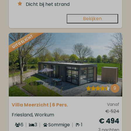
Dicht bij het strand
Bekijken
UITGELICHT
9
Villa Meerzicht | 6 Pers.
Vanaf
€ 524
Friesland, Workum
€ 494
6
3
Sommige
1
3 nachten