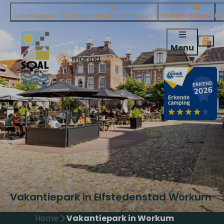
Vakantiepark: +31 (0)515-541443 Jachthaven: +31 (0)515-542937
soal@marinaparken
Menu
Vakantiepark in Elfstedenstad Workum
Home
Vakantiepark in Workum