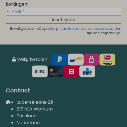
kortingen!
Inschrijven
Beveiligd door reCaptcha,
privacybeleid
en
servicevoorwaarden
zijn van toepassing.
Veilig betalen
Contact
Suderséleane 29
8711 GX Workum
Friesland
Nederland