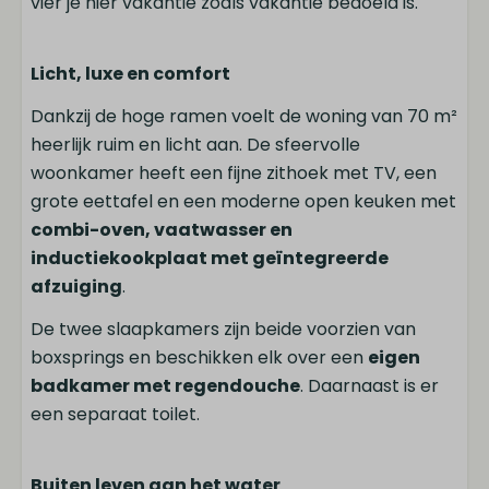
vier je hier vakantie zoals vakantie bedoeld is.
Inloop regendouche
Föhn
Licht, luxe en comfort
Dankzij de hoge ramen voelt de woning van 70 m²
Buiten
heerlijk ruim en licht aan. De sfeervolle
woonkamer heeft een fijne zithoek met TV, een
Parasol
grote eettafel en een moderne open keuken met
Buitenterras
combi-oven, vaatwasser en
Faciliteiten
inductiekookplaat met geïntegreerde
afzuiging
.
Tennisbaan
De twee slaapkamers zijn beide voorzien van
Basketbalveld
boxsprings en beschikken elk over een
eigen
Skatepark
badkamer met regendouche
. Daarnaast is er
Speeltuin
een separaat toilet.
Restaurant
Fietsverhuur
E-chopper verhuur
Buiten leven aan het water