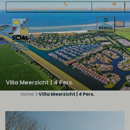
Vakantiepark: +31 (0)515-541443 Jachthaven: +31 (0)515-542937
soal@marinaparken
Menu
Villa Meerzicht | 4 Pers.
Home
Villa Meerzicht | 4 Pers.