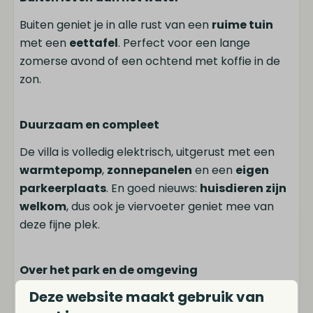
Buiten geniet je in alle rust van een
ruime tuin
met een
eettafel
. Perfect voor een lange
zomerse avond of een ochtend met koffie in de
zon.
Duurzaam en compleet
De villa is volledig elektrisch, uitgerust met een
warmtepomp
,
zonnepanelen
en een
eigen
parkeerplaats
. En goed nieuws:
huisdieren zijn
welkom
, dus ook je viervoeter geniet mee van
deze fijne plek.
Over het park en de omgeving
Deze website maakt gebruik van
MarinaPark Beach Resort Soal ligt pal aan het