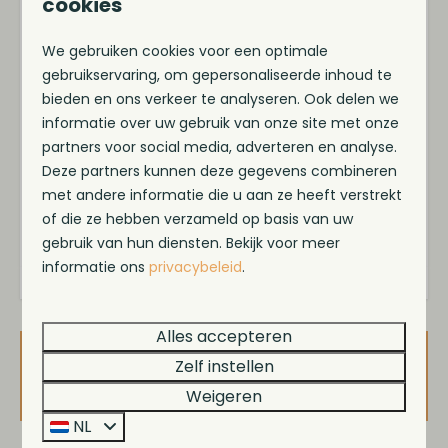
cookies
IJsselmeer, met een
jachthaven, strand,
sportveld, speeltuinen, supermarkt en
We gebruiken cookies voor een optimale
eetgelegenheden
binnen handbereik.
gebruikservaring, om gepersonaliseerde inhoud te
Ontdek het historische
Workum
op slechts 2
bieden en ons verkeer te analyseren. Ook delen we
kilometer afstand of trek eropuit in de natuur,
informatie over uw gebruik van onze site met onze
langs meren, bossen en Friese dorpjes.
partners voor social media, adverteren en analyse.
Deze partners kunnen deze gegevens combineren
Watersport, cultuur of gewoon lekker niks – hier
met andere informatie die u aan ze heeft verstrekt
kan het allemaal.
of die ze hebben verzameld op basis van uw
Energielabel
gebruik van hun diensten. Bekijk voor meer
informatie ons
privacybeleid
.
Alles accepteren
Zelf instellen
Beschikbaarheid en prijs
Weigeren
NL