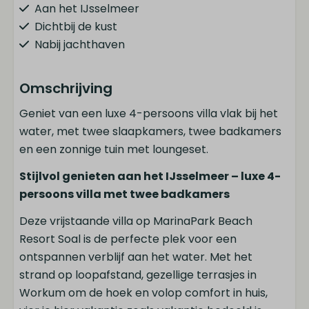
Aan het IJsselmeer
Dichtbij de kust
Nabij jachthaven
Keuken
Omschrijving
Koel-vriescombinatie
Geniet van een luxe 4-persoons villa vlak bij het
Vaatwasser
water, met twee slaapkamers, twee badkamers
Kookplaat
en een zonnige tuin met loungeset.
Combimagnetron
Stijlvol genieten aan het IJsselmeer – luxe 4-
Waterkoker
persoons villa met twee badkamers
Bestek
Pannenset
Deze vrijstaande villa op MarinaPark Beach
Broodrooster
Resort Soal is de perfecte plek voor een
Koffiecupmachine
ontspannen verblijf aan het water. Met het
Koelkast
strand op loopafstand, gezellige terrasjes in
Workum om de hoek en volop comfort in huis,
Badkamer