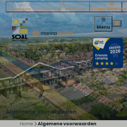
Vakantiepark: +31 (0)515-541443 Jachthaven: +31 (0)515-542937
soal@marinaparken
Menu
Algemene voorwaarden
Home
Algemene voorwaarden