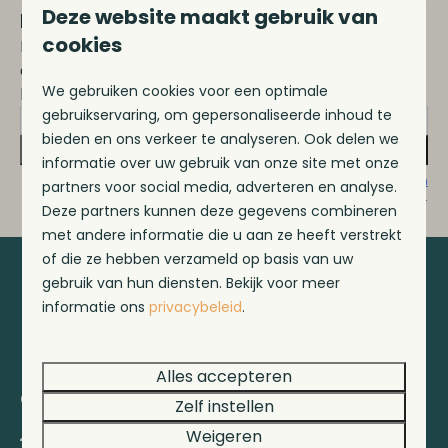
Deze website maakt gebruik van
Blijf op de hoogte!
cookies
Meld je aan voor onze nieuwsbrief en
ontvang het laatste nieuws en diverse
We gebruiken cookies voor een optimale
kortingen!
gebruikservaring, om gepersonaliseerde inhoud te
bieden en ons verkeer te analyseren. Ook delen we
Inschrijven
informatie over uw gebruik van onze site met onze
Beveiligd door reCaptcha,
privacybeleid
en
servicevoorwaarden
partners voor social media, adverteren en analyse.
zijn van toepassing.
Deze partners kunnen deze gegevens combineren
met andere informatie die u aan ze heeft verstrekt
of die ze hebben verzameld op basis van uw
gebruik van hun diensten. Bekijk voor meer
Veilig betalen
informatie ons
privacybeleid
.
Alles accepteren
Contact
Zelf instellen
Weigeren
Suderséleane 29