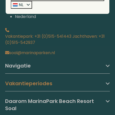
8711 GX Workum
NL
Friesland
Nederland
Vakantiepark: +31 (0)515-541443 Jachthaven: +31
(0)515-542937
soal@marinaparken.nl
Navigatie
Vakantieperiodes
Daarom MarinaPark Beach Resort
Soal