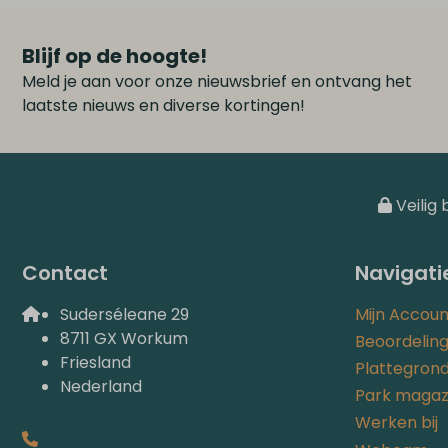
Blijf op de hoogte!
Meld je aan voor onze nieuwsbrief en ontvang het
laatste nieuws en diverse kortingen!
Veilig 
Contact
Navigati
Suderséleane 29
Mijn Accoun
8711 GX Workum
Beoordelin
Friesland
Plattegron
Nederland
Park magaz
Werken bij