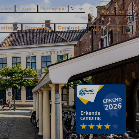
Parken
Verkoop
Plattegrond
NL
Mijn Account
teiten
Omgeving
Contact
Zoek & Boek