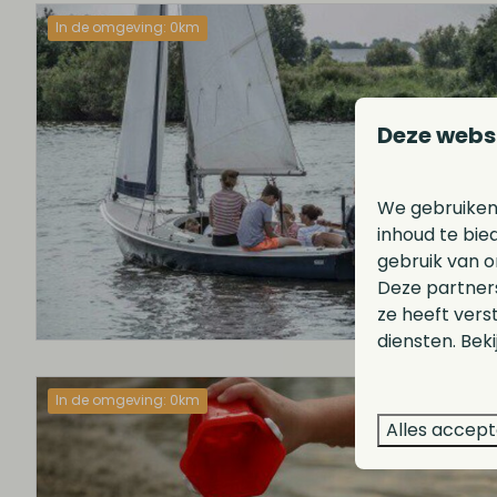
In de omgeving: 0km
Deze webs
We gebruiken
inhoud te bie
gebruik van o
Deze partner
ze heeft vers
diensten. Bek
In de omgeving: 0km
Alles accep