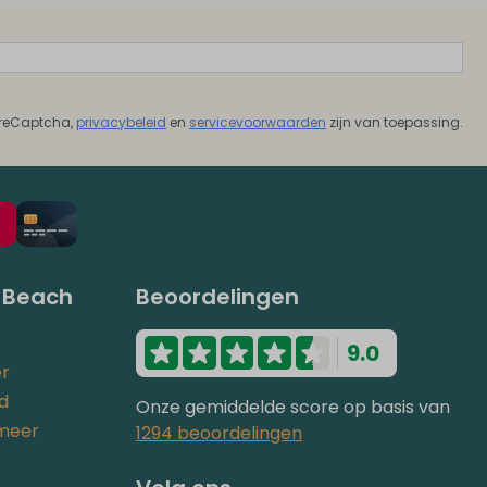
 reCaptcha,
privacybeleid
en
servicevoorwaarden
zijn van toepassing.
 Beach
Beoordelingen
9.0
er
nd
Onze gemiddelde score op basis van
lmeer
1294 beoordelingen