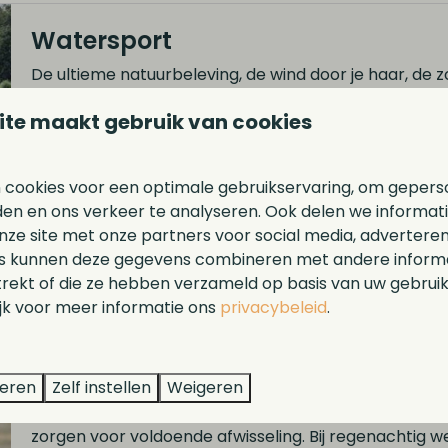
Watersport
De ultieme natuurbeleving, de wind door je haar, de z
sloten en kanaaltjes. Waterland van Friesland het wa
ite maakt gebruik van cookies
zeilen met vrienden of een langere watersportvakantie
gratis aanlegplaatsen te vinden zijn? Ruim 50 zijn mid
zo'n geel-blauwe MarBoei, dan is die plek even helemaa
 cookies voor een optimale gebruikservaring, om gepers
voor jouw watersport beleving.
den en ons verkeer te analyseren. Ook delen we informat
nze site met onze partners voor social media, adverteren
s kunnen deze gegevens combineren met andere informat
trekt of die ze hebben verzameld op basis van uw gebrui
ijk voor meer informatie ons
privacybeleid
.
Tips voor kids
teren
Zelf instellen
Weigeren
Voor gezinnen met kinderen is van alles te beleven i
zorgen voor voldoende afwisseling. Bij regenachtig w