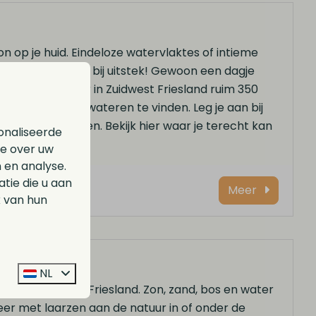
on op je huid. Eindeloze watervlaktes of intieme
tersportparadijs bij uitstek! Gewoon een dagje
. Wist je dat er in Zuidwest Friesland ruim 350
den in de Friese wateren te vinden. Leg je aan bij
l voor jou alleen. Bekijk hier waar je terecht kan
onaliseerde
ie over uw
 en analyse.
ie die u aan
Meer
k van hun
NL
n Waterland van Friesland. Zon, zand, bos en water
eer met laarzen aan de natuur in of onder de