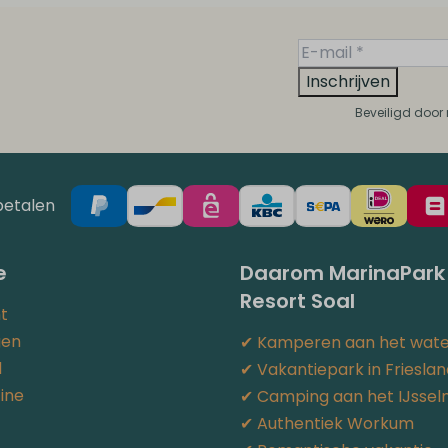
Inschrijven
Beveiligd door
betalen
e
Daarom MarinaPark
Resort Soal
t
gen
✔︎ Kamperen aan het wat
d
✔︎ Vakantiepark in Friesla
ine
✔︎ Camping aan het IJsse
✔︎ Authentiek Workum