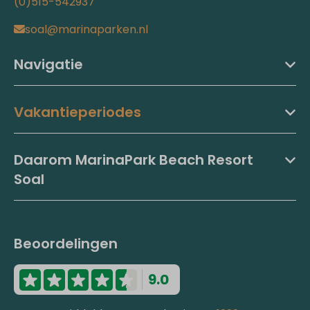
(0)515-542937
soal@marinaparken.nl
Navigatie
Vakantieperiodes
Daarom MarinaPark Beach Resort
Soal
Beoordelingen
9.0