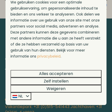
We gebruiken cookies voor een optimale
Beveiligd door reCaptcha,
privacybeleid
en
servicevoorwaarden
gebruikservaring, om gepersonaliseerde inhoud te
zijn van toepassing.
bieden en ons verkeer te analyseren. Ook delen we
informatie over uw gebruik van onze site met onze
partners voor social media, adverteren en analyse.
Veilig betalen
Deze partners kunnen deze gegevens combineren
met andere informatie die u aan ze heeft verstrekt
of die ze hebben verzameld op basis van uw
gebruik van hun diensten. Bekijk voor meer
informatie ons
privacybeleid
.
Contact
Suderséleane 29
Alles accepteren
8711 GX Workum
Zelf instellen
Friesland
Nederland
Weigeren
NL
Vakantiepark: +31 (0)515-541443 Jachthaven: +31