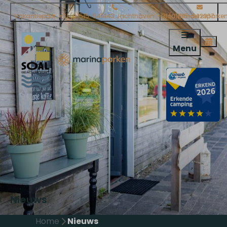
Vakantiepark: +31 (0)515-541443 Jachthaven: +31 (0)515-542937
soal@marinaparken
Menu
Nieuws
Home
Nieuws