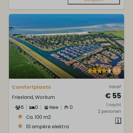
8,9
Comfortplaats
Vanaf
€ 55
Friesland, Workum
1 nacht
6
0
Nee
0
2 personen
Ca. 100 m2
10 ampère elektra