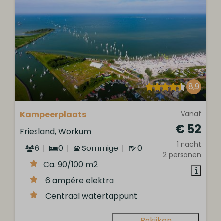
8,9
Kampeerplaats
Vanaf
€ 52
Friesland, Workum
1 nacht
6
0
Sommige
0
2 personen
Ca. 90/100 m2
6 ampére elektra
Centraal watertappunt
Bekijken