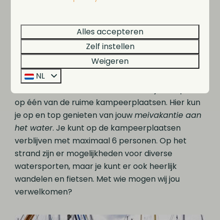
verlopen. Je kunt in de accommodatie verblijven
met maximaal 8 personen. Ze bevinden zich op
loopafstand van het
IJsselmeer
. Perfect als je
Alles accepteren
een water- en natuurliefhebber bent. De
Zelf instellen
accommodaties zijn voorzien van comfortabele
Weigeren
bedden, een badkamer, een keuken met
NL
eethoek en een terras/balkon. Ook kun je bij
MarinaPark Beach Resort Soal heerlijk kamperen
op één van de ruime kampeerplaatsen. Hier kun
je op en top genieten van jouw
meivakantie aan
het water
. Je kunt op de kampeerplaatsen
verblijven met maximaal 6 personen. Op het
strand zijn er mogelijkheden voor diverse
watersporten, maar je kunt er ook heerlijk
wandelen en fietsen. Met wie mogen wij jou
verwelkomen?