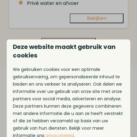
Privé water en afvoer
Bekijken
Deze website maakt gebruik van
Meer resultaten (14)
cookies
We gebruiken cookies voor een optimale
gebruikservaring, om gepersonaliseerde inhoud te
Jouw verblijf tijdens de
bieden en ons verkeer te analyseren. Ook delen we
meivakantie
informatie over uw gebruik van onze site met onze
partners voor social media, adverteren en analyse.
Tijdens de meivakantie kun je verblijven in één
Deze partners kunnen deze gegevens combineren
van onze accommodaties of op een
met andere informatie die u aan ze heeft verstrekt
kampeerplaats. Wij doen er alles aan om jouw
of die ze hebben verzameld op basis van uw
gebruik van hun diensten. Bekijk voor meer
meivakantie in Frieslan
d zorgeloos te laten
informatie ons
privacybeleid
.