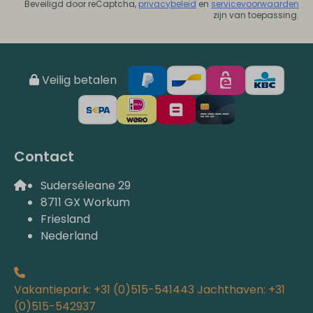
Beveiligd door reCaptcha,
privacybeleid
en
servicevoorwaarden
zijn van toepassing.
Veilig betalen
Contact
Suderséleane 29
8711 GX Workum
Friesland
Nederland
Vakantiepark: +31 (0)515-541443 Jachthaven: +31
(0)515-542937