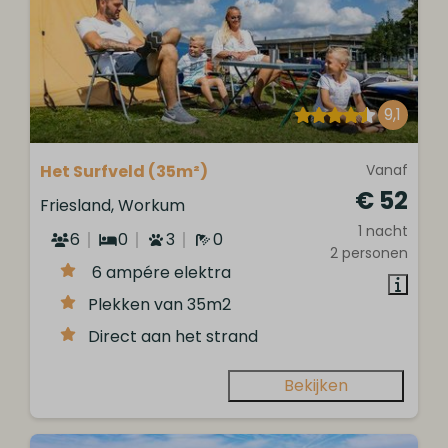
9,1
Het Surfveld (35m²)
Vanaf
€ 52
Friesland, Workum
1 nacht
6
0
3
0
2 personen
6 ampére elektra
Plekken van 35m2
Direct aan het strand
Bekijken