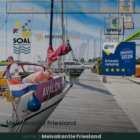
Vakantiepark: +31 (0)515-541443 Jachthaven: +31 (0)515-542937
soal@marinaparken
Menu
Meivakantie Friesland
Home
Meivakantie Friesland