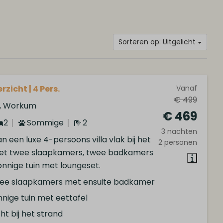
Sorteren op: Uitgelicht
rzicht | 4 Pers.
Vanaf
€ 499
d, Workum
€ 469
2
Sommige
2
3 nachten
n een luxe 4-persoons villa vlak bij het
2 personen
et twee slaapkamers, twee badkamers
onnige tuin met loungeset.
ee slaapkamers met ensuite badkamer
nige tuin met eettafel
ht bij het strand