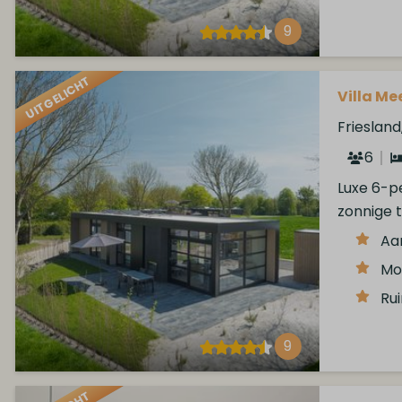
9
UITGELICHT
Villa Mee
Frieslan
6
Luxe 6-p
zonnige t
Aa
Mo
Ru
9