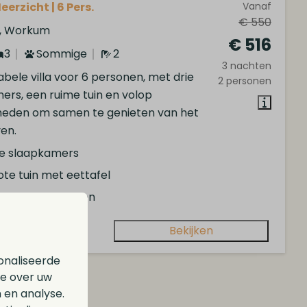
eerzicht | 6 Pers.
Vanaf
€ 550
d, Workum
€ 516
3
Sommige
2
3 nachten
bele villa voor 6 personen, met drie
2 personen
ers, een ruime tuin en volop
heden om samen te genieten van het
en.
ie slaapkamers
ote tuin met eettafel
eaal voor gezinnen
Bekijken
onaliseerde
ie over uw
 en analyse.
taten (14)