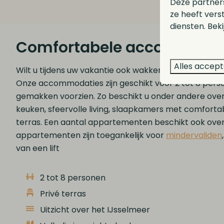
Deze partner
ze heeft vers
diensten. Bek
Comfortabele accommoda
Alles accep
Wilt u tijdens uw vakantie ook wakker worden met uit
Onze accommodaties zijn geschikt voor 2 tot 8 person
gemakken voorzien. Zo beschikt u onder andere over 
keuken, sfeervolle living, slaapkamers met comfort
terras. Een aantal appartementen beschikt ook over
appartementen zijn toegankelijk voor
mindervaliden
van een lift
2 tot 8 personen
Privé terras
Uitzicht over het IJsselmeer