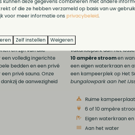
s kunnen deze gegevens combineren met andere informat
trekt of die ze hebben verzameld op basis van uw gebrui
ijk voor meer informatie ons
privacybeleid
.
ties
Avontuurlijk
teren
Zelf instellen
Weigeren
zicht over het IJsselmeer?
Liever kamperen? Kies dan
en en zijn van alle
vakantiepark aan het IJss
een volledig ingerichte
10 ampère stroom
en wann
abele bedden en een privé
een eigen waterkraan en af
 een privé sauna. Onze
een kampeerplek op Het Su
, dankzij de aanwezigheid
bungalowpark aan het IJs
Ruime kampeerplaa
6 of 10 ampère stro
Eigen waterkraan en
Aan het water