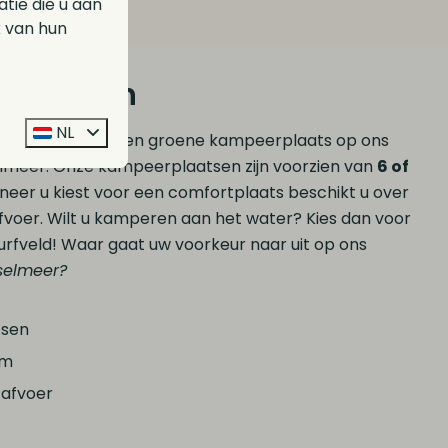
ie die u aan
k van hun
 kamperen
NL
 voor een ruime en groene kampeerplaats op ons
elmeer. Onze kampeerplaatsen zijn voorzien van
6 of
eer u kiest voor een comfortplaats beschikt u over
voer. Wilt u kamperen aan het water? Kies dan voor
rfveld! Waar gaat uw voorkeur naar uit op ons
selmeer?
tsen
om
 afvoer