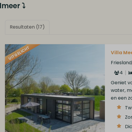
lmeer ⤵
Resultaten (17)
UITGELICHT
Villa Mee
Frieslan
4
Geniet va
water, m
en een z
Tw
Zon
Dic