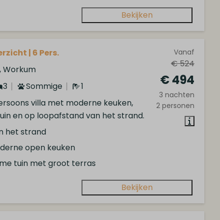
Bekijken
rzicht | 6 Pers.
Vanaf
€ 524
d, Workum
€ 494
3
Sommige
1
3 nachten
ersoons villa met moderne keuken,
2 personen
uin en op loopafstand van het strand.
n het strand
derne open keuken
ime tuin met groot terras
Bekijken