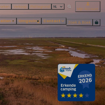
Parken
Verkoop
Plattegrond
NL
Mijn Account
teiten
Omgeving
Contact
Zoek & Boek