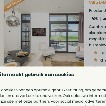
UITGELICHT
Villa L-M
Frieslan
6
Comforta
slaapkam
mogelijk
buitenlev
Dr
Gr
Id
ite maakt gebruik van cookies
8,9
 cookies voor een optimale gebruikservaring, om gepers
den en ons verkeer te analyseren. Ook delen we informat
nze site met onze partners voor social media, adverteren
Meer resul