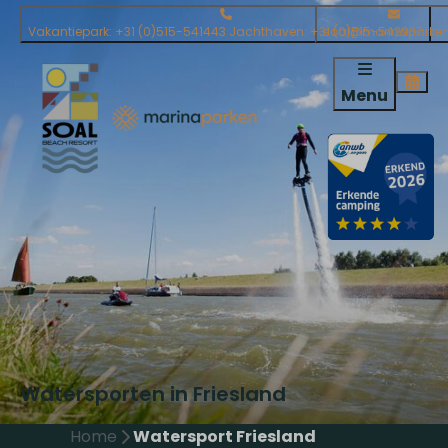
Vakantiepark: +31 (0)515-541443 Jachthaven: +31 (0)515-542937
soal@marinaparken
Menu
Watersporten in Friesland
Home
Watersport Friesland