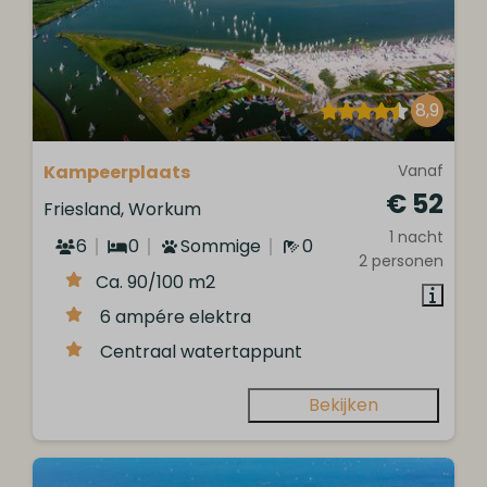
8,9
Kampeerplaats
Vanaf
€ 52
Friesland, Workum
1 nacht
6
0
Sommige
0
2 personen
Ca. 90/100 m2
6 ampére elektra
Centraal watertappunt
Bekijken