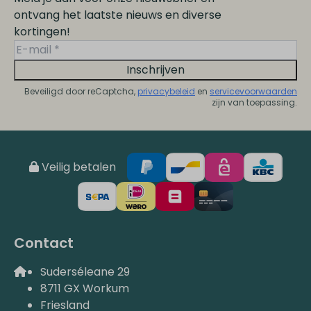
ontvang het laatste nieuws en diverse
kortingen!
Inschrijven
Beveiligd door reCaptcha,
privacybeleid
en
servicevoorwaarden
zijn van toepassing.
Veilig betalen
Contact
Suderséleane 29
8711 GX Workum
Friesland