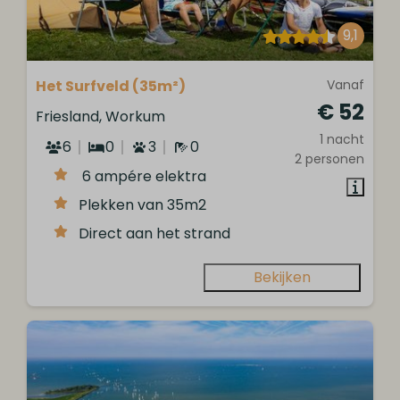
9,1
Het Surfveld (35m²)
Vanaf
€ 52
Friesland, Workum
1 nacht
6
0
3
0
2 personen
6 ampére elektra
Plekken van 35m2
Direct aan het strand
Bekijken