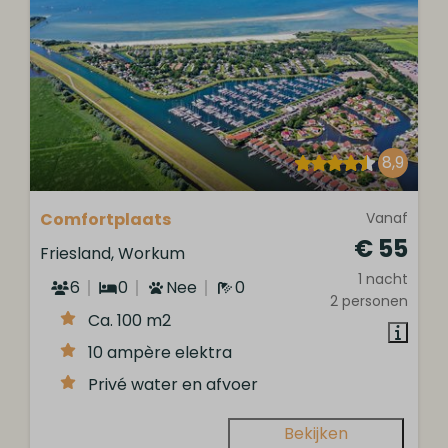
8,9
Comfortplaats
Vanaf
€ 55
Friesland, Workum
1 nacht
6
0
Nee
0
2 personen
Ca. 100 m2
10 ampère elektra
Privé water en afvoer
Bekijken