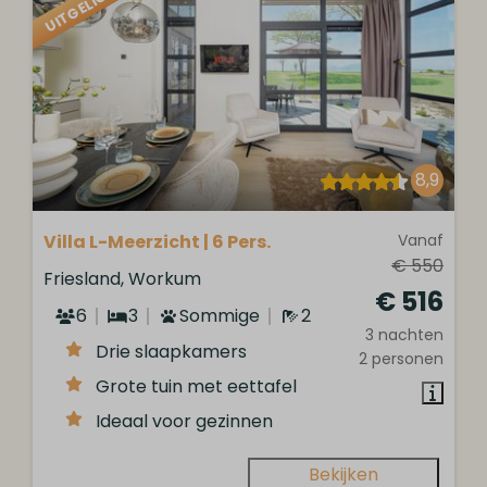
UITGELICHT
8,9
Villa L-Meerzicht | 6 Pers.
Vanaf
€ 550
Friesland, Workum
€ 516
6
3
Sommige
2
3 nachten
Drie slaapkamers
2 personen
Grote tuin met eettafel
Ideaal voor gezinnen
Bekijken