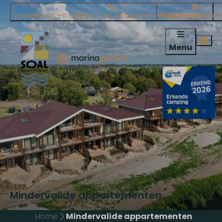
Vakantiepark: +31 (0)515-541443 Jachthaven: +31 (0)515-542937
soal@marinaparken
Menu
Mindervalide appartementen
Home
Mindervalide appartementen