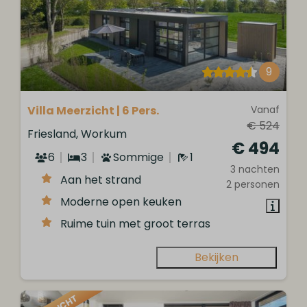
9
Villa Meerzicht | 6 Pers.
Vanaf
€ 524
Friesland, Workum
€ 494
6
3
Sommige
1
3 nachten
Aan het strand
2 personen
Moderne open keuken
Ruime tuin met groot terras
Bekijken